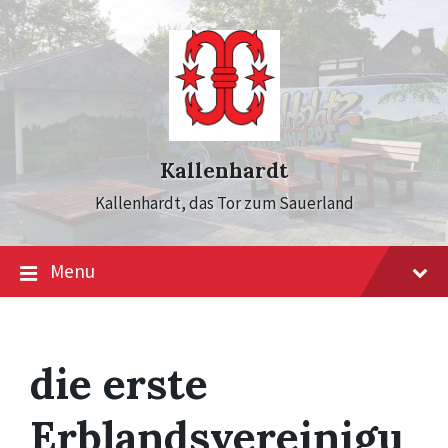
Skip
Skip
Skip
to
to
to
content
main
footer
navigation
Kallenhardt
Kallenhardt, das Tor zum Sauerland
Menu
die erste
Erblandsvereinigu