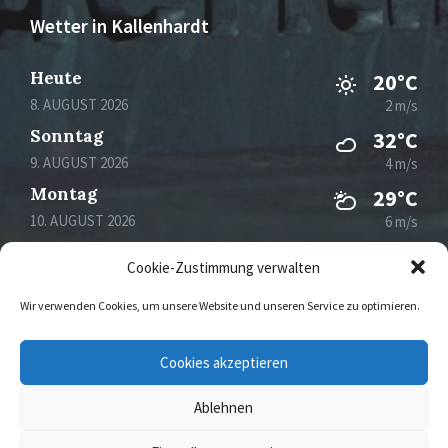
Wetter in Kallenhardt
Heute
20°C
8. AUGUST 2026
2 m/s
Sonntag
32°C
9. AUGUST 2026
4 m/s
Montag
29°C
10. AUGUST 2026
6 m/s
Dienstag
22°C
Cookie-Zustimmung verwalten
11. AUGUST 2026
3 m/s
Wir verwenden Cookies, um unsere Website und unseren Service zu optimieren.
Email
Facebook
Instagram
Cookies akzeptieren
Ablehnen
© 2026 Kallenhardt