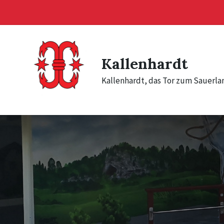
Skip
Skip
Skip
to
to
to
content
main
footer
navigation
Kallenhardt
Kallenhardt, das Tor zum Sauerla