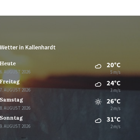
Wetter in Kallenhardt
Heute
20°C
6. AUGUST 2026
5 m/s
Freitag
24°C
7. AUGUST 2026
3 m/s
Samstag
26°C
8. AUGUST 2026
2 m/s
Sonntag
31°C
9. AUGUST 2026
2 m/s