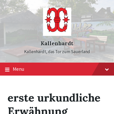
Skip
Skip
Skip
to
to
to
content
main
footer
navigation
Kallenhardt
Kallenhardt, das Tor zum Sauerland
Menu
erste urkundliche
Erwähnung