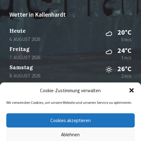
Wetter in Kallenhardt
Heute
20°C
6. AUGUST 2026
5 m/s
Freitag
24°C
7. AUGUST 2026
3 m/s
Samstag
26°C
8. AUGUST 2026
2 m/s
Sonntag
31°C
Cookie-Zustimmung verwalten
9. AUGUST 2026
2 m/s
Wir verwenden Cookies, um unsere Website und unseren Service zu optimieren.
Email
Facebook
Instagram
Cookies akzeptieren
Ablehnen