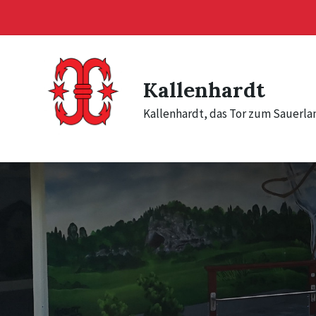
Skip
Skip
Skip
to
to
to
content
main
footer
navigation
Kallenhardt
Kallenhardt, das Tor zum Sauerla