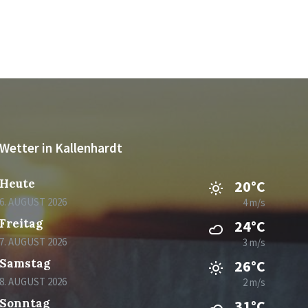
Wetter in Kallenhardt
Heute
20°C
6. AUGUST 2026
4 m/s
Freitag
24°C
7. AUGUST 2026
3 m/s
Samstag
26°C
8. AUGUST 2026
2 m/s
Sonntag
31°C