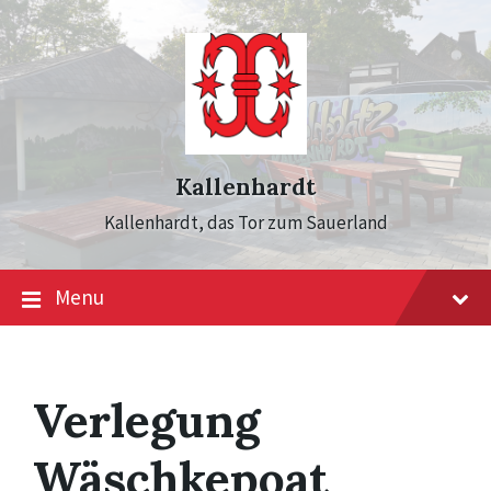
Skip
Skip
Skip
to
to
to
content
main
footer
navigation
Kallenhardt
Kallenhardt, das Tor zum Sauerland
Menu
Verlegung
Wäschkepoat