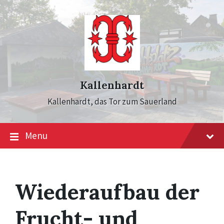
Skip
Skip
Skip
to
to
to
content
main
footer
navigation
Kallenhardt
Kallenhardt, das Tor zum Sauerland
Menu
Wiederaufbau der
Frucht- und