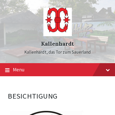
Skip
Skip
Skip
to
to
to
content
main
footer
navigation
Kallenhardt
Kallenhardt, das Tor zum Sauerland
Menu
BESICHTIGUNG