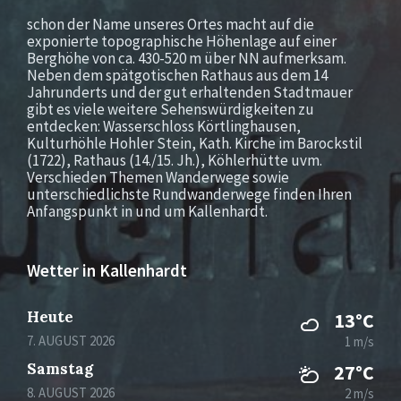
schon der Name unseres Ortes macht auf die
exponierte topographische Höhenlage auf einer
Berghöhe von ca. 430-520 m über NN aufmerksam.
Neben dem spätgotischen Rathaus aus dem 14
Jahrunderts und der gut erhaltenden Stadtmauer
gibt es viele weitere Sehenswürdigkeiten zu
entdecken: Wasserschloss Körtlinghausen,
Kulturhöhle Hohler Stein, Kath. Kirche im Barockstil
(1722), Rathaus (14./15. Jh.), Köhlerhütte uvm.
Verschieden Themen Wanderwege sowie
unterschiedlichste Rundwanderwege finden Ihren
Anfangspunkt in und um Kallenhardt.
Wetter in Kallenhardt
Heute
13°C
7. AUGUST 2026
1 m/s
Samstag
27°C
8. AUGUST 2026
2 m/s