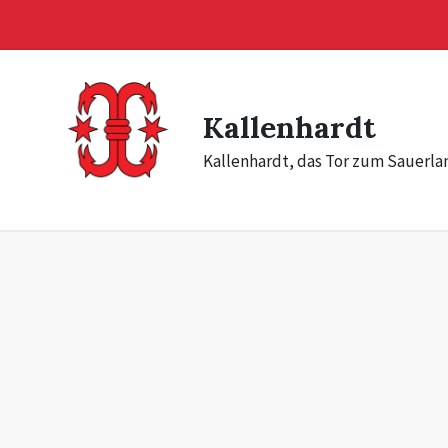
Skip
Skip
Skip
to
to
to
content
main
footer
navigation
Kallenhardt
Kallenhardt, das Tor zum Sauerla