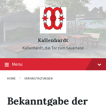
Skip
Skip
Skip
to
to
to
content
main
footer
navigation
Kallenhardt
Kallenhardt, das Tor zum Sauerland
Menu
HOME
VERANSTALTUNGEN
Bekanntgabe der