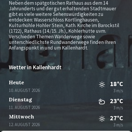
Neben dem spätgotischen Rathaus aus dem 14
Jahrunderts und der gut erhaltenden Stadtmauer
gibt es viele weitere Sehenswürdigkeiten zu
entdecken: Wasserschloss Körtlinghausen,
Kulturhöhle Hohler Stein, Kath. Kirche im Barockstil
(1722), Rathaus (14./15. Jh.), Köhlerhütte uvm.
Verschieden Themen Wanderwege sowie
unterschiedlichste Rundwanderwege finden Ihren
Anfangspunkt in und um Kallenhardt.
Wetter in Kallenhardt
Heute
18°C
10. AUGUST 2026
3 m/s
Dienstag
23°C
11. AUGUST 2026
3 m/s
Mittwoch
27°C
12. AUGUST 2026
3 m/s