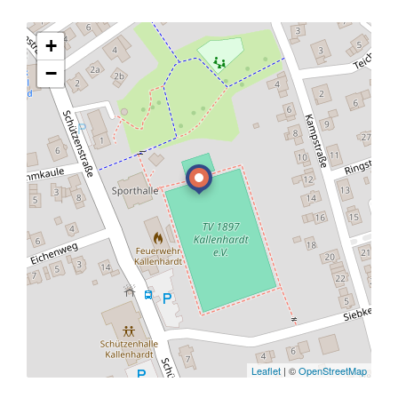
+
−
Leaflet
| ©
OpenStreetMap