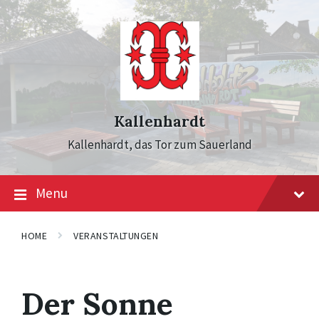
Skip
Skip
Skip
to
to
to
content
main
footer
navigation
Kallenhardt
Kallenhardt, das Tor zum Sauerland
Menu
HOME
VERANSTALTUNGEN
Der Sonne