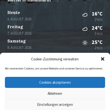
Heute
16°C
6. AUGUST 2026
2 m/s
Freitag
24°C
7. AUGUST 2026
3 m/s
Samstag
25°C
8. AUGUST 2026
2 m/s
Sonntag
30°C
Cookie-Zustimmung verwalten
9. AUGUST 2026
0 m/s
Wir verwenden Cookies, um unsere Website und unseren Service zu optimieren.
Email
Facebook
Instagram
Cookies akzeptieren
Ablehnen
© 2026 Kallenhardt
Einstellungen anzeigen