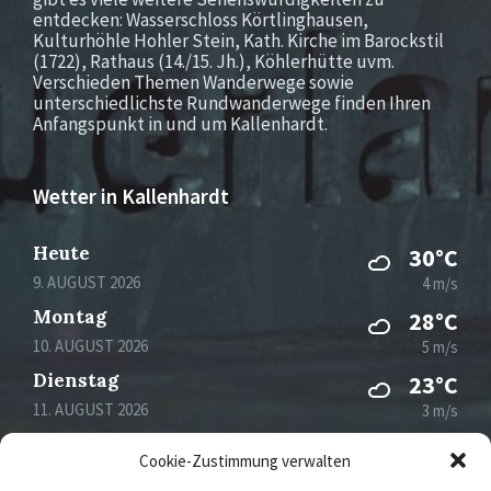
entdecken: Wasserschloss Körtlinghausen,
Kulturhöhle Hohler Stein, Kath. Kirche im Barockstil
(1722), Rathaus (14./15. Jh.), Köhlerhütte uvm.
Verschieden Themen Wanderwege sowie
unterschiedlichste Rundwanderwege finden Ihren
Anfangspunkt in und um Kallenhardt.
Wetter in Kallenhardt
Heute
30°C
9. AUGUST 2026
4 m/s
Montag
28°C
10. AUGUST 2026
5 m/s
Dienstag
23°C
11. AUGUST 2026
3 m/s
Mittwoch
28°C
Cookie-Zustimmung verwalten
12. AUGUST 2026
3 m/s