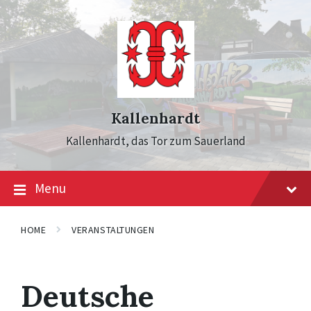
Skip
Skip
Skip
to
to
to
content
main
footer
navigation
Kallenhardt
Kallenhardt, das Tor zum Sauerland
Menu
HOME
VERANSTALTUNGEN
Deutsche