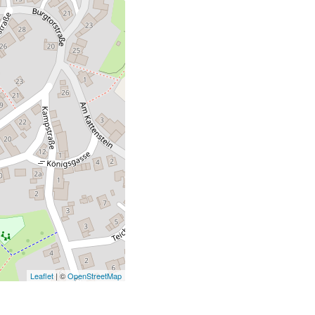
Leaflet
| ©
OpenStreetMap