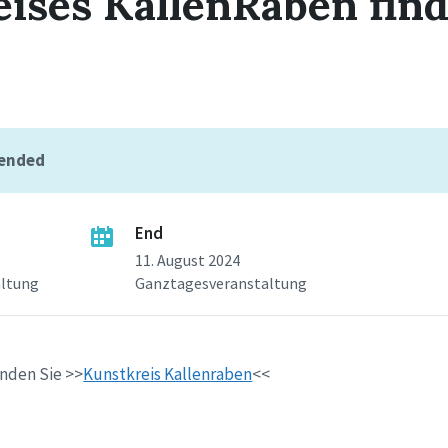
ises KallenRaben find
 ended
End
11. August 2024
altung
Ganztagesveranstaltung
inden Sie >>
Kunstkreis Kallenraben
<<