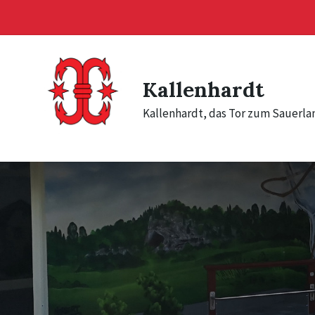
Skip
Skip
Skip
to
to
to
content
main
footer
navigation
Kallenhardt
Kallenhardt, das Tor zum Sauerla