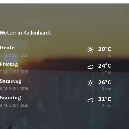
Wetter in Kallenhardt
Heute
20°C
6. AUGUST 2026
5 m/s
Freitag
24°C
7. AUGUST 2026
3 m/s
Samstag
26°C
8. AUGUST 2026
2 m/s
Sonntag
31°C
9. AUGUST 2026
2 m/s