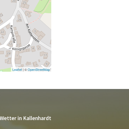
Leaflet
| ©
OpenStreetMap
Wetter in Kallenhardt