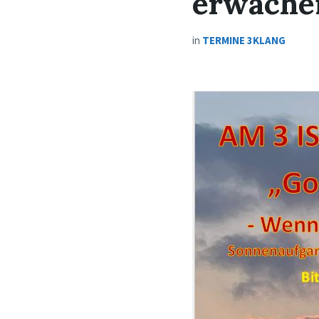
erwache
in
TERMINE 3KLANG