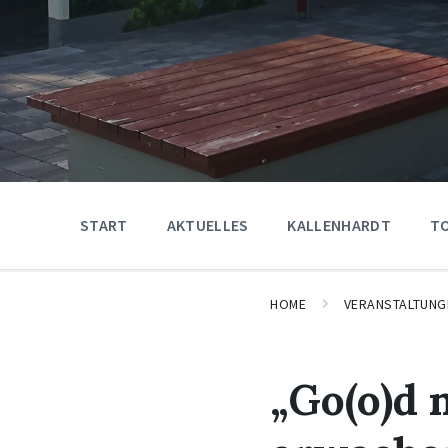
START
AKTUELLES
KALLENHARDT
T
HOME
VERANSTALTUNG
„Go(o)d 