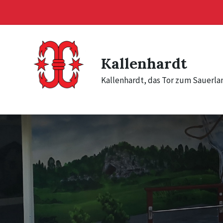
Skip
Skip
Skip
to
to
to
content
main
footer
navigation
Kallenhardt
Kallenhardt, das Tor zum Sauerla