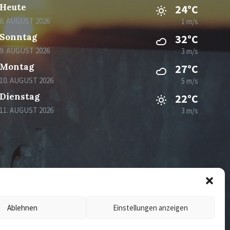
Heute
24°C
8. AUGUST 2026
1 m/s
Sonntag
32°C
9. AUGUST 2026
3 m/s
Montag
27°C
10. AUGUST 2026
5 m/s
Dienstag
22°C
11. AUGUST 2026
3 m/s
Ablehnen
Einstellungen anzeigen