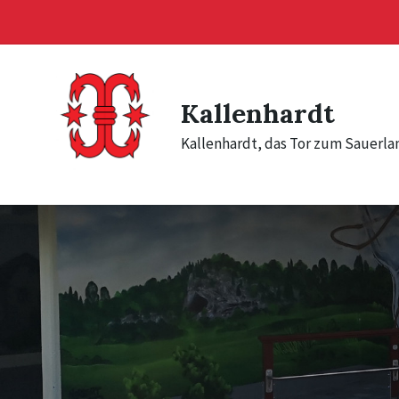
Skip
Skip
Skip
to
to
to
content
main
footer
navigation
Kallenhardt
Kallenhardt, das Tor zum Sauerla