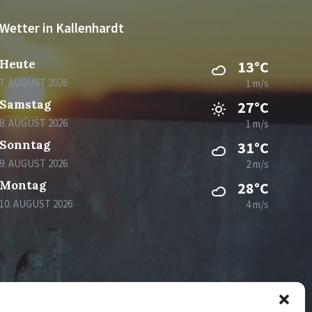
Wetter in Kallenhardt
Heute
13°C
7. AUGUST 2026
1 m/s
Samstag
27°C
8. AUGUST 2026
1 m/s
Sonntag
31°C
9. AUGUST 2026
2 m/s
Montag
28°C
10. AUGUST 2026
4 m/s