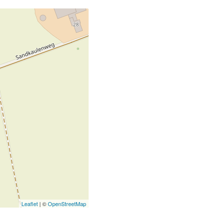
Leaflet
| ©
OpenStreetMap