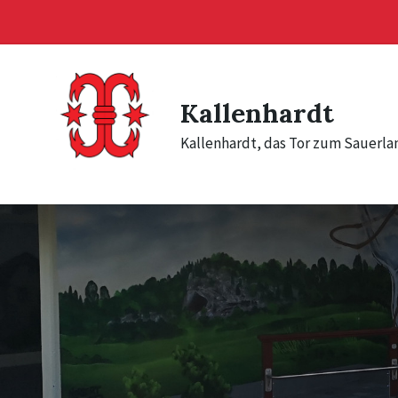
Skip
Skip
Skip
to
to
to
content
main
footer
navigation
Kallenhardt
Kallenhardt, das Tor zum Sauerla