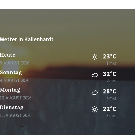
Wetter in Kallenhardt
Heute
23°C
8. AUGUST 2026
1 m/s
Sonntag
32°C
9. AUGUST 2026
2 m/s
Montag
28°C
10. AUGUST 2026
4 m/s
Dienstag
22°C
11. AUGUST 2026
3 m/s