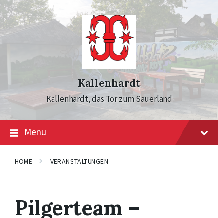
Skip
Skip
Skip
to
to
to
content
main
footer
navigation
Kallenhardt
Kallenhardt, das Tor zum Sauerland
Menu
HOME
VERANSTALTUNGEN
Pilgerteam –