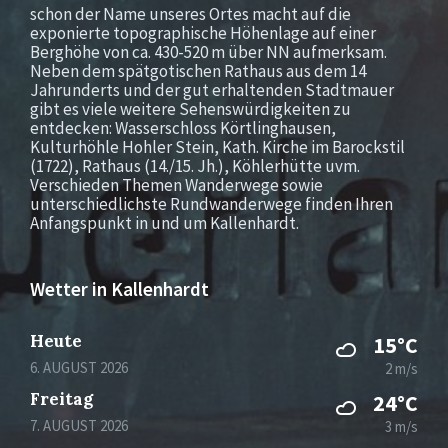
schon der Name unseres Ortes macht auf die
exponierte topographische Höhenlage auf einer
Berghöhe von ca. 430-520 m über NN aufmerksam.
Neben dem spätgotischen Rathaus aus dem 14
Jahrunderts und der gut erhaltenden Stadtmauer
gibt es viele weitere Sehenswürdigkeiten zu
entdecken: Wasserschloss Körtlinghausen,
Kulturhöhle Hohler Stein, Kath. Kirche im Barockstil
(1722), Rathaus (14./15. Jh.), Köhlerhütte uvm.
Verschieden Themen Wanderwege sowie
unterschiedlichste Rundwanderwege finden Ihren
Anfangspunkt in und um Kallenhardt.
Wetter in Kallenhardt
Heute
15°C
6. AUGUST 2026
2 m/s
Freitag
24°C
7. AUGUST 2026
3 m/s