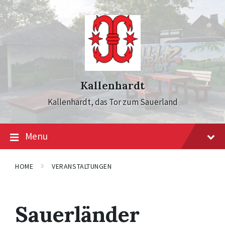
Skip
Skip
Skip
to
to
to
content
main
footer
navigation
Kallenhardt
Kallenhardt, das Tor zum Sauerland
Menu
HOME
VERANSTALTUNGEN
Sauerländer