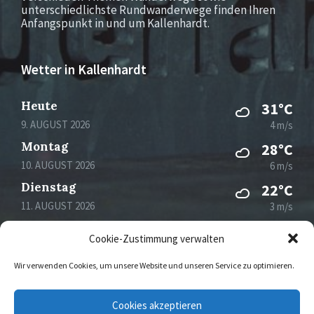
unterschiedlichste Rundwanderwege finden Ihren
Anfangspunkt in und um Kallenhardt.
Wetter in Kallenhardt
Heute
31°C
9. AUGUST 2026
4 m/s
Montag
28°C
10. AUGUST 2026
6 m/s
Dienstag
22°C
11. AUGUST 2026
3 m/s
Mittwoch
27°C
Cookie-Zustimmung verwalten
12. AUGUST 2026
3 m/s
Wir verwenden Cookies, um unsere Website und unseren Service zu optimieren.
Email
Facebook
Instagram
Cookies akzeptieren