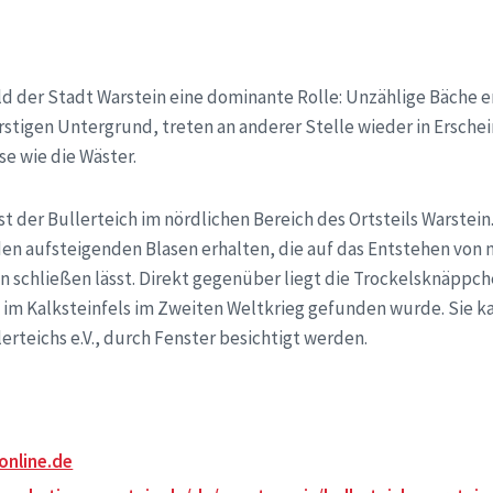
T
ld der Stadt Warstein eine dominante Rolle: Unzählige Bäche e
arstigen Untergrund, treten an anderer Stelle wieder in Ersc
sse wie die Wäster.
st der Bullerteich im nördlichen Bereich des Ortsteils Warstei
den aufsteigenden Blasen erhalten, die auf das Entstehen von 
n schließen lässt. Direkt gegenüber liegt die Trockelsknäppc
 im Kalksteinfels im Zweiten Weltkrieg gefunden wurde. Sie k
erteichs e.V., durch Fenster besichtigt werden.
online.de