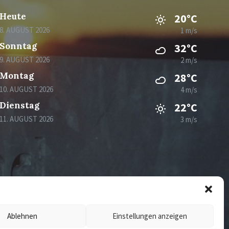
Heute
20°C
8. AUGUST 2026
1 m/s
Sonntag
32°C
9. AUGUST 2026
2 m/s
Montag
28°C
10. AUGUST 2026
4 m/s
Dienstag
22°C
11. AUGUST 2026
3 m/s
Ablehnen
Einstellungen anzeigen