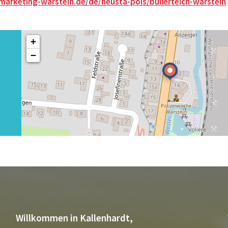
marketing-warstein.de/de/neusta-pois/bullerteich-warstein
+
−
Willkommen in Kallenhardt,