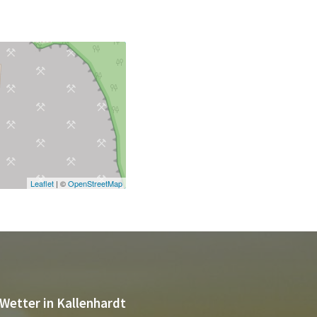
Leaflet
| ©
OpenStreetMap
Wetter in Kallenhardt