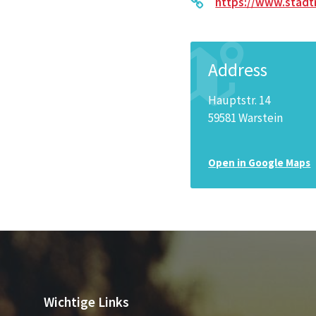
https://www.stadt
Address
Hauptstr. 14
59581 Warstein
Open in Google Maps
Wichtige Links