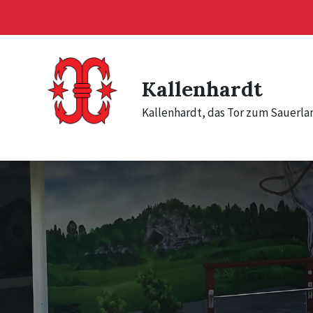
Skip
Skip
Skip
to
to
to
content
main
footer
navigation
Kallenhardt
Kallenhardt, das Tor zum Sauerla