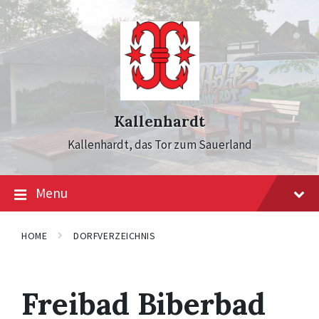
Skip
Skip
Skip
to
to
to
content
main
footer
navigation
Kallenhardt
Kallenhardt, das Tor zum Sauerland
Menu
HOME
DORFVERZEICHNIS
Freibad Biberbad