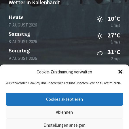
Wetter in Kallenhardt
Heute
10°C
7. AUGUST 2026
1 m/s
Samstag
27°C
8. AUGUST 2026
1 m/s
Sonntag
31°C
9. AUGUST 2026
2 m/s
Montag
30°C
Cookie-Zustimmung verwalten
10. AUGUST 2026
2 m/s
Wir verwenden Cookies, um unsere Website und unseren Service zu optimieren.
Email
Facebook
Instagram
Cookies akzeptieren
Ablehnen
© 2026 Kallenhardt
Einstellungen anzeigen