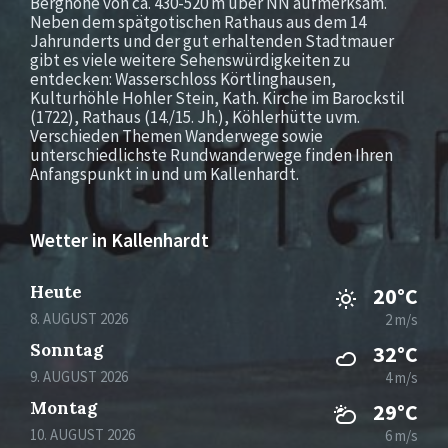
Berghöhe von ca. 430-520 m über NN aufmerksam.
Neben dem spätgotischen Rathaus aus dem 14
Jahrunderts und der gut erhaltenden Stadtmauer
gibt es viele weitere Sehenswürdigkeiten zu
entdecken: Wasserschloss Körtlinghausen,
Kulturhöhle Hohler Stein, Kath. Kirche im Barockstil
(1722), Rathaus (14./15. Jh.), Köhlerhütte uvm.
Verschieden Themen Wanderwege sowie
unterschiedlichste Rundwanderwege finden Ihren
Anfangspunkt in und um Kallenhardt.
Wetter in Kallenhardt
Heute
20°C
8. AUGUST 2026
2 m/s
Sonntag
32°C
9. AUGUST 2026
4 m/s
Montag
29°C
10. AUGUST 2026
6 m/s