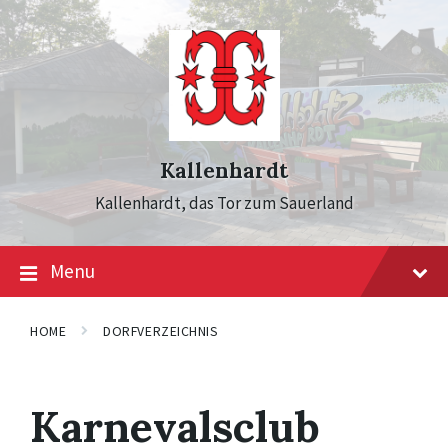
Skip
Skip
Skip
to
to
to
content
main
footer
navigation
Kallenhardt
Kallenhardt, das Tor zum Sauerland
Menu
HOME
DORFVERZEICHNIS
Karnevalsclub