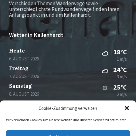
Verschieden Themen Wanderwege sowie
unterschiedlichste Rundwanderwege finden Ihren
Anfangspunkt in und um Kallenhardt.
Wetter in Kallenhardt
Heute
18°C
6. AUGUST 2026
1 m/s
Freitag
24°C
7. AUGUST 2026
3 m/s
Samstag
25°C
8. AUGUST 2026
2 m/s
Sonntag
30°C
Cookie-Zustimmung verwalten
9. AUGUST 2026
0 m/s
Wir verwenden Cookies, um unsere Website und unseren Service zu optimieren.
Email
Facebook
Instagram