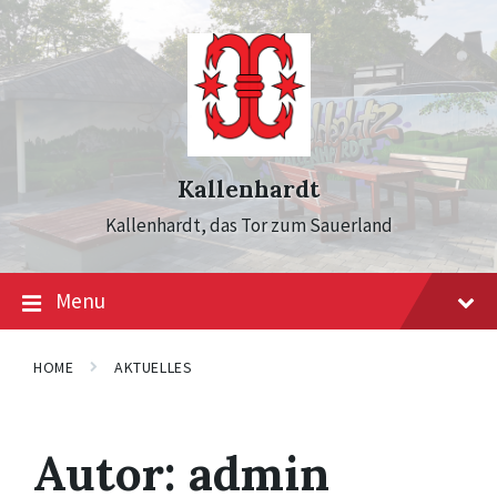
Skip
Skip
Skip
to
to
to
content
main
footer
navigation
Kallenhardt
Kallenhardt, das Tor zum Sauerland
Menu
HOME
AKTUELLES
Autor:
admin