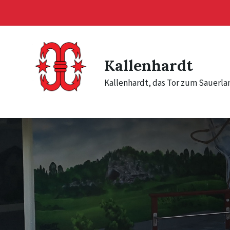
Skip
Skip
Skip
to
to
to
content
main
footer
navigation
Kallenhardt
Kallenhardt, das Tor zum Sauerla