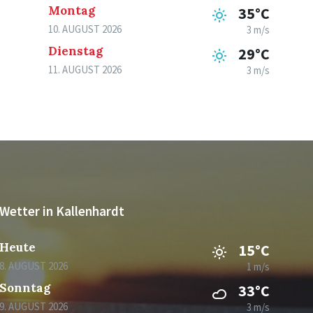
Montag
35°C
10. AUGUST 2026
3 m/s
Dienstag
29°C
11. AUGUST 2026
3 m/s
Wetter in Kallenhardt
Heute
15°C
8. AUGUST 2026
1 m/s
Sonntag
33°C
9. AUGUST 2026
3 m/s