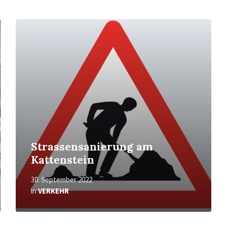
Mehr
erfahren
Strassensanierung am
Kattenstein
30. September 2022
in
VERKEHR