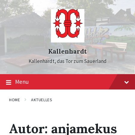
Skip
Skip
Skip
to
to
to
content
main
footer
navigation
Kallenhardt
Kallenhardt, das Tor zum Sauerland
Menu
HOME
AKTUELLES
Autor:
anjamekus