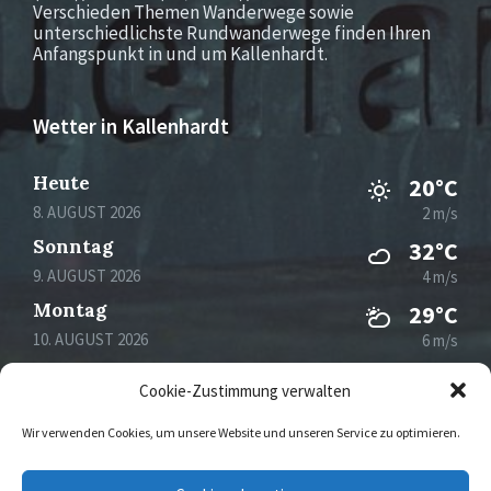
Verschieden Themen Wanderwege sowie
unterschiedlichste Rundwanderwege finden Ihren
Anfangspunkt in und um Kallenhardt.
Wetter in Kallenhardt
Heute
20°C
8. AUGUST 2026
2 m/s
Sonntag
32°C
9. AUGUST 2026
4 m/s
Montag
29°C
10. AUGUST 2026
6 m/s
Dienstag
22°C
Cookie-Zustimmung verwalten
11. AUGUST 2026
3 m/s
Wir verwenden Cookies, um unsere Website und unseren Service zu optimieren.
Email
Facebook
Instagram