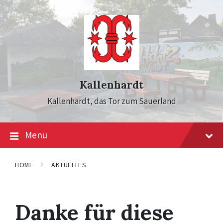
Skip
Skip
Skip
to
to
to
content
main
footer
navigation
Kallenhardt
Kallenhardt, das Tor zum Sauerland
Menu
HOME
AKTUELLES
Danke für diese