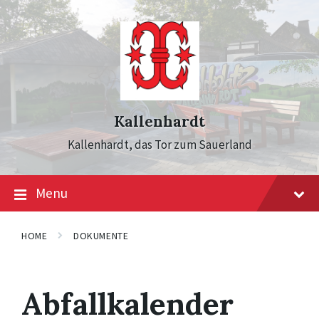
Skip
Skip
Skip
to
to
to
content
main
footer
navigation
Kallenhardt
Kallenhardt, das Tor zum Sauerland
Menu
HOME
DOKUMENTE
Abfallkalender