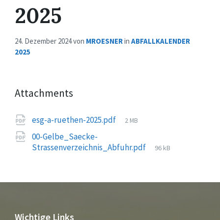
2025
24. Dezember 2024
von
MROESNER
in
ABFALLKALENDER
2025
Attachments
File
esg-a-ruethen-2025.pdf
2 MB
size:
00-Gelbe_Saecke-
File
Strassenverzeichnis_Abfuhr.pdf
96 kB
size:
Wichtige Links