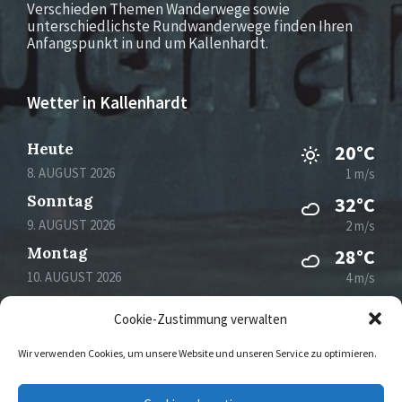
Verschieden Themen Wanderwege sowie
unterschiedlichste Rundwanderwege finden Ihren
Anfangspunkt in und um Kallenhardt.
Wetter in Kallenhardt
Heute
20°C
8. AUGUST 2026
1 m/s
Sonntag
32°C
9. AUGUST 2026
2 m/s
Montag
28°C
10. AUGUST 2026
4 m/s
Dienstag
22°C
Cookie-Zustimmung verwalten
11. AUGUST 2026
3 m/s
Wir verwenden Cookies, um unsere Website und unseren Service zu optimieren.
Email
Facebook
Instagram