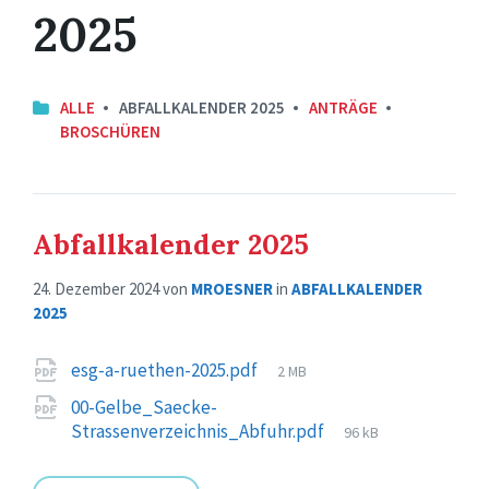
2025
ALLE
ABFALLKALENDER 2025
ANTRÄGE
BROSCHÜREN
Abfallkalender 2025
24. Dezember 2024
von
MROESNER
in
ABFALLKALENDER
2025
Attachments
File
esg-a-ruethen-2025.pdf
2 MB
size:
00-Gelbe_Saecke-
File
Strassenverzeichnis_Abfuhr.pdf
96 kB
size: