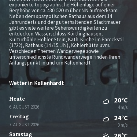
exponierte topographische Höhenlage auf einer
Berghöhe von ca. 430-520 m über NN aufmerksam.
Neben dem spätgotischen Rathaus aus dem 14
Jahrunderts und der gut erhaltenden Stadtmauer
gibt es viele weitere Sehenswürdigkeiten zu
entdecken: Wasserschloss Körtlinghausen,
Kulturhöhle Hohler Stein, Kath. Kirche im Barockstil
(1722), Rathaus (14./15. Jh.), Köhlerhütte uvm.
Verschieden Themen Wanderwege sowie
unterschiedlichste Rundwanderwege finden Ihren
Anfangspunkt in und um Kallenhardt.
Wetter in Kallenhardt
Heute
20°C
6. AUGUST 2026
4 m/s
Freitag
24°C
7. AUGUST 2026
3 m/s
Samstag
26°C