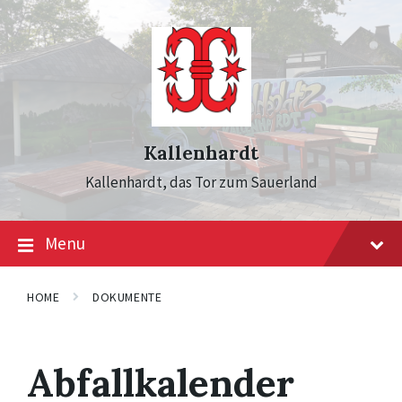
Skip
Skip
Skip
to
to
to
content
main
footer
navigation
Kallenhardt
Kallenhardt, das Tor zum Sauerland
Menu
HOME
DOKUMENTE
Abfallkalender