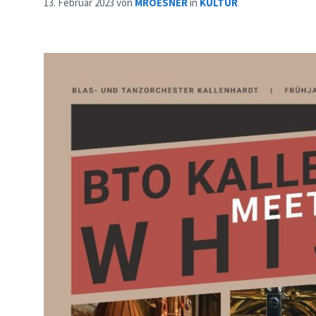
13. Februar 2023
von
MROESNER
in
KULTUR