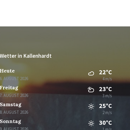
Wetter in Kallenhardt
Heute
22°C
6. AUGUST 2026
4 m/s
Freitag
23°C
7. AUGUST 2026
3 m/s
Samstag
25°C
8. AUGUST 2026
2 m/s
Sonntag
30°C
9. AUGUST 2026
1 m/s