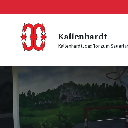
Skip
Skip
Skip
to
to
to
content
main
footer
navigation
Kallenhardt
Kallenhardt, das Tor zum Sauerla