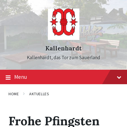
Skip
Skip
Skip
to
to
to
content
main
footer
navigation
Kallenhardt
Kallenhardt, das Tor zum Sauerland
Menu
HOME
AKTUELLES
Frohe Pfingsten