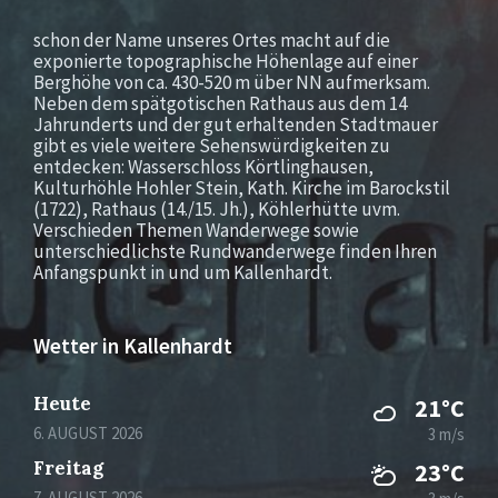
schon der Name unseres Ortes macht auf die
exponierte topographische Höhenlage auf einer
Berghöhe von ca. 430-520 m über NN aufmerksam.
Neben dem spätgotischen Rathaus aus dem 14
Jahrunderts und der gut erhaltenden Stadtmauer
gibt es viele weitere Sehenswürdigkeiten zu
entdecken: Wasserschloss Körtlinghausen,
Kulturhöhle Hohler Stein, Kath. Kirche im Barockstil
(1722), Rathaus (14./15. Jh.), Köhlerhütte uvm.
Verschieden Themen Wanderwege sowie
unterschiedlichste Rundwanderwege finden Ihren
Anfangspunkt in und um Kallenhardt.
Wetter in Kallenhardt
Heute
21°C
6. AUGUST 2026
3 m/s
Freitag
23°C
7. AUGUST 2026