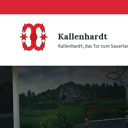
Skip
Skip
Skip
to
to
to
content
main
footer
navigation
Kallenhardt
Kallenhardt, das Tor zum Sauerla