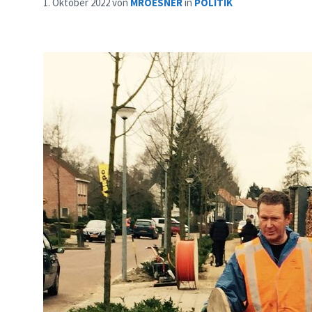
1. Oktober 2022
von
MROESNER
in
POLITIK