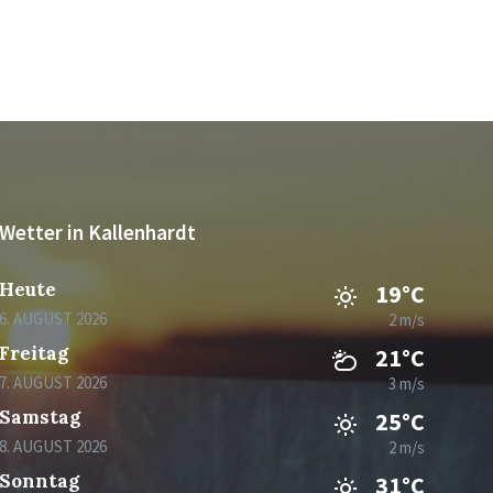
Wetter in Kallenhardt
Heute
19°C
6. AUGUST 2026
2 m/s
Freitag
21°C
7. AUGUST 2026
3 m/s
Samstag
25°C
8. AUGUST 2026
2 m/s
Sonntag
31°C