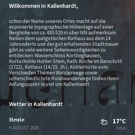
Willkommen in Kallenhardt,
schon der Name unseres Ortes macht auf die
exponierte topographische Höhenlage auf einer
Berghöhe von ca. 430-520 m über NN aufmerksam.
Neben dem spätgotischen Rathaus aus dem 14
Jahrunderts und der gut erhaltenden Stadtmauer
gibt es viele weitere Sehenswürdigkeiten zu
entdecken: Wasserschloss Körtlinghausen,
Kulturhöhle Hohler Stein, Kath. Kirche im Barockstil
(1722), Rathaus (14./15. Jh.), Köhlerhütte uvm.
Verschieden Themen Wanderwege sowie
unterschiedlichste Rundwanderwege finden Ihren
Anfangspunkt in und um Kallenhardt.
Wetter in Kallenhardt
Heute
17°C
9. AUGUST 2026
3 m/s