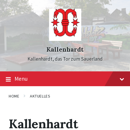
Skip
Skip
Skip
to
to
to
content
main
footer
navigation
Kallenhardt
Kallenhardt, das Tor zum Sauerland
Menu
HOME
AKTUELLES
Kallenhardt