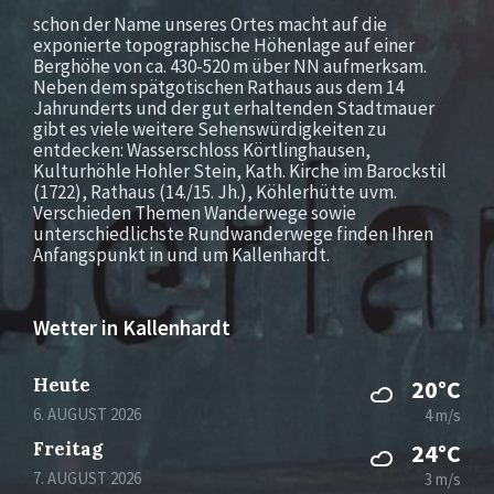
schon der Name unseres Ortes macht auf die
exponierte topographische Höhenlage auf einer
Berghöhe von ca. 430-520 m über NN aufmerksam.
Neben dem spätgotischen Rathaus aus dem 14
Jahrunderts und der gut erhaltenden Stadtmauer
gibt es viele weitere Sehenswürdigkeiten zu
entdecken: Wasserschloss Körtlinghausen,
Kulturhöhle Hohler Stein, Kath. Kirche im Barockstil
(1722), Rathaus (14./15. Jh.), Köhlerhütte uvm.
Verschieden Themen Wanderwege sowie
unterschiedlichste Rundwanderwege finden Ihren
Anfangspunkt in und um Kallenhardt.
Wetter in Kallenhardt
Heute
20°C
6. AUGUST 2026
4 m/s
Freitag
24°C
7. AUGUST 2026
3 m/s