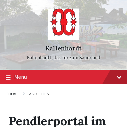
Skip
Skip
Skip
to
to
to
content
main
footer
navigation
Kallenhardt
Kallenhardt, das Tor zum Sauerland
Menu
HOME
AKTUELLES
Pendlerportal im