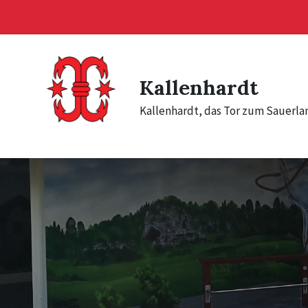
Skip
Skip
Skip
to
to
to
content
main
footer
navigation
Kallenhardt
Kallenhardt, das Tor zum Sauerla