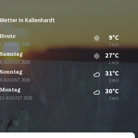
Wetter in Kallenhardt
Heute
9°C
7. AUGUST 2026
1 m/s
Samstag
27°C
8. AUGUST 2026
1 m/s
Sonntag
31°C
9. AUGUST 2026
2 m/s
Montag
30°C
10. AUGUST 2026
2 m/s