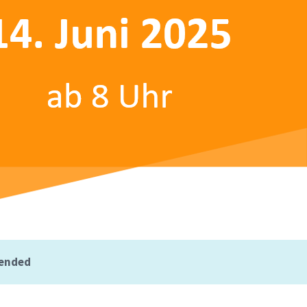
 ended