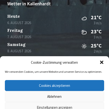
Wetter in Kallenhardt
Heute
21°C
6. AUGUST 2026
3 m/s
Freitag
23°C
7. AUGUST 2026
3 m/s
Samstag
25°C
8. AUGUST 2026
2 m/s
Sonntag
30°C
Cookie-Zustimmung verwalten
9. AUGUST 2026
1 m/s
Wir verwenden Cookies, um unsere Website und unseren Service zu optimieren.
Email
Facebook
Instagram
Cookies akzeptieren
Ablehnen
© 2026 Kallenhardt
Einstellungen anzeigen