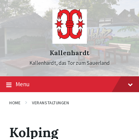
Skip
Skip
Skip
to
to
to
content
main
footer
navigation
Kallenhardt
Kallenhardt, das Tor zum Sauerland
Menu
HOME
VERANSTALTUNGEN
Kolping