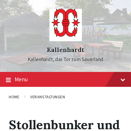
Skip
Skip
Skip
to
to
to
content
main
footer
navigation
Kallenhardt
Kallenhardt, das Tor zum Sauerland
Menu
HOME
VERANSTALTUNGEN
Stollenbunker und