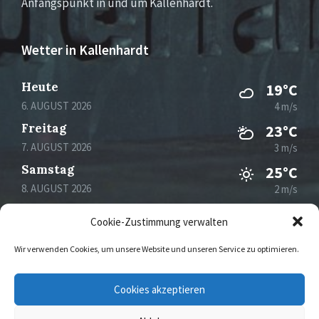
Anfangspunkt in und um Kallenhardt.
Wetter in Kallenhardt
Heute
19°C
6. AUGUST 2026
4 m/s
Freitag
23°C
7. AUGUST 2026
3 m/s
Samstag
25°C
8. AUGUST 2026
2 m/s
Sonntag
30°C
Cookie-Zustimmung verwalten
9. AUGUST 2026
1 m/s
Wir verwenden Cookies, um unsere Website und unseren Service zu optimieren.
Email
Facebook
Instagram
Cookies akzeptieren