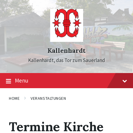
Skip
Skip
Skip
to
to
to
content
main
footer
navigation
Kallenhardt
Kallenhardt, das Tor zum Sauerland
Menu
HOME
VERANSTALTUNGEN
Termine Kirche