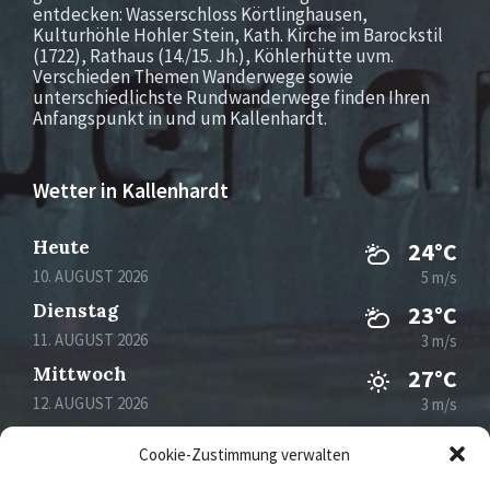
entdecken: Wasserschloss Körtlinghausen,
Kulturhöhle Hohler Stein, Kath. Kirche im Barockstil
(1722), Rathaus (14./15. Jh.), Köhlerhütte uvm.
Verschieden Themen Wanderwege sowie
unterschiedlichste Rundwanderwege finden Ihren
Anfangspunkt in und um Kallenhardt.
Wetter in Kallenhardt
Heute
24°C
10. AUGUST 2026
5 m/s
Dienstag
23°C
11. AUGUST 2026
3 m/s
Mittwoch
27°C
12. AUGUST 2026
3 m/s
Donnerstag
30°C
Cookie-Zustimmung verwalten
13. AUGUST 2026
3 m/s