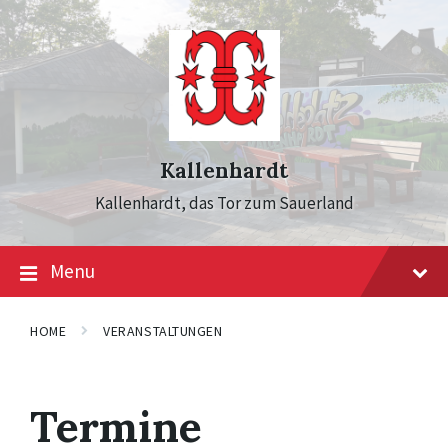
Skip
Skip
Skip
to
to
to
content
main
footer
navigation
Kallenhardt
Kallenhardt, das Tor zum Sauerland
Menu
HOME
VERANSTALTUNGEN
Termine