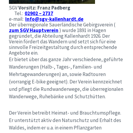
SGV
Vorsitz: Franz Padberg
Tel.:
02902 – 2737
e-mail:
Info@sgv-kallenhardt.de
Der überregionale Sauerländische Gebirgsverein (
zum SGV Hauptverein
) wurde 1891 in Hagen
gegründet, die Abteilung Kallenhardt 1926. Der
Verein fördert das Wandern und setzt sich für eine
sinnvolle Freizeitgestaltung durch entsprechende
Angebote ein.
Er bietet über das ganze Jahr verschiedene, geführte
Wanderungen (Halb-, Tages-, Familien- und
Mehrtagewanderungen) an, sowie Radtouren
(vorrangig E-bike geeignet). Der Verein kennzeichnet
und pflegt die Rundwanderwege, die überregionalen
Wanderwege, Ruhebänke und Schutzhütten.
Der Verein betreibt Heimat- und Brauchtumspflege.
Er unterstützt aktiv den Naturschutz und Erhalt des
Waldes, indem er u.a. in einem Pflanzgarten