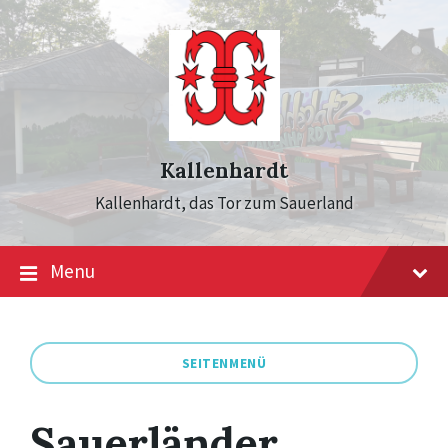
Skip
Skip
Skip
to
to
to
content
main
footer
navigation
Kallenhardt
Kallenhardt, das Tor zum Sauerland
Menu
SEITENMENÜ
Sauerländer