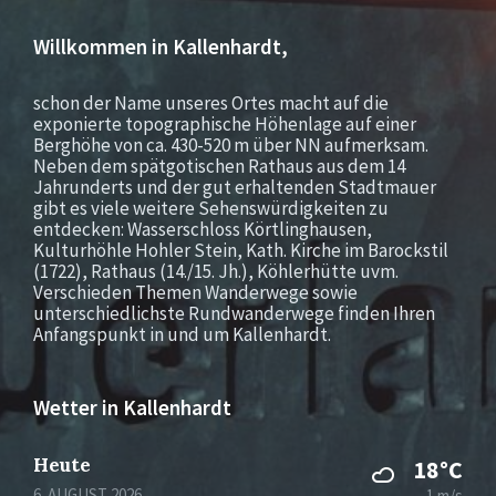
Willkommen in Kallenhardt,
schon der Name unseres Ortes macht auf die
exponierte topographische Höhenlage auf einer
Berghöhe von ca. 430-520 m über NN aufmerksam.
Neben dem spätgotischen Rathaus aus dem 14
Jahrunderts und der gut erhaltenden Stadtmauer
gibt es viele weitere Sehenswürdigkeiten zu
entdecken: Wasserschloss Körtlinghausen,
Kulturhöhle Hohler Stein, Kath. Kirche im Barockstil
(1722), Rathaus (14./15. Jh.), Köhlerhütte uvm.
Verschieden Themen Wanderwege sowie
unterschiedlichste Rundwanderwege finden Ihren
Anfangspunkt in und um Kallenhardt.
Wetter in Kallenhardt
Heute
18°C
6. AUGUST 2026
1 m/s