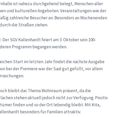
Turnhalle ist nahezu durchgehend belegt, Menschen aller
chen und kulturellen Angeboten. Veranstaltungen wie der
mäßig zahlreiche Besucher an. Besonders an Wochenenden
 durch die Straßen ziehen.
Der SGV Kallenhardt feiert am 3. Oktober sein 100-
sonderen Programm begangen werden.
eichen Start im letzten Jahr findet die nächste Ausgabe
hon bei der Premiere war der Saal gut gefüllt, vor allem
erraschungen.
noch bleibt das Thema Wohnraum präsent, da die
lächen stehen aktuell jedoch nicht zur Verfügung. Positiv
ümer finden und so der Ort lebendig bleibt. Mit Kita,
llenhardt besonders für Familien attraktiv.