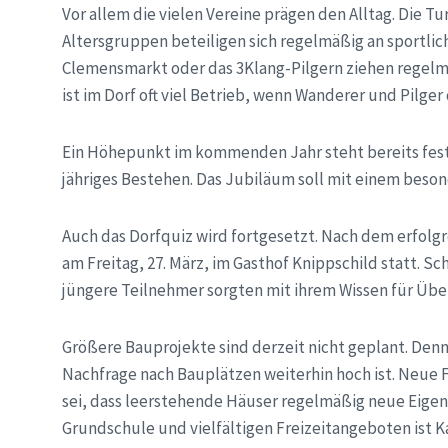
Vor allem die vielen Vereine prägen den Alltag. Die 
Altersgruppen beteiligen sich regelmäßig an sportli
Clemensmarkt oder das 3Klang-Pilgern ziehen regel
ist im Dorf oft viel Betrieb, wenn Wanderer und Pilger
Ein Höhepunkt im kommenden Jahr steht bereits fest: 
jähriges Bestehen. Das Jubiläum soll mit einem be
Auch das Dorfquiz wird fortgesetzt. Nach dem erfolgr
am Freitag, 27. März, im Gasthof Knippschild statt. Sc
jüngere Teilnehmer sorgten mit ihrem Wissen für Üb
Größere Bauprojekte sind derzeit nicht geplant. Den
Nachfrage nach Bauplätzen weiterhin hoch ist. Neue F
sei, dass leerstehende Häuser regelmäßig neue Eigent
Grundschule und vielfältigen Freizeitangeboten ist Ka