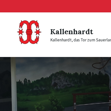
Skip
Skip
Skip
to
to
to
content
main
footer
navigation
Kallenhardt
Kallenhardt, das Tor zum Sauerla