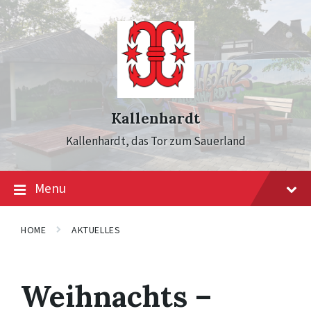
Skip
Skip
Skip
to
to
to
content
main
footer
navigation
Kallenhardt
Kallenhardt, das Tor zum Sauerland
Menu
HOME
AKTUELLES
Weihnachts –