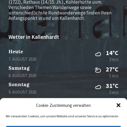
(1722), Rathaus (14./15. Jh.), Köhlerhütte uvm.
Verschieden Themen Wanderwege sowie
unterschiedlichste Rundwanderwege finden Ihren
Anfangspunkt in und um Kallenhardt.
Wetter in Kallenhardt
Heute
14°C
7. AUGUST 2026
2 m/s
Samstag
27°C
8. AUGUST 2026
1 m/s
Sonntag
31°C
9. AUGUST 2026
2 m/s
Montag
32°C
Cookie-Zustimmung verwalten
10. AUGUST 2026
4 m/s
Wir verwenden Cookies, um unsere Website und unseren Service zu optimieren.