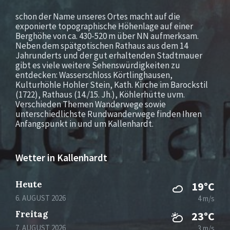
schon der Name unseres Ortes macht auf die
exponierte topographische Höhenlage auf einer
Berghöhe von ca. 430-520 m über NN aufmerksam.
Neben dem spätgotischen Rathaus aus dem 14
Jahrunderts und der gut erhaltenden Stadtmauer
gibt es viele weitere Sehenswürdigkeiten zu
entdecken: Wasserschloss Körtlinghausen,
Kulturhöhle Hohler Stein, Kath. Kirche im Barockstil
(1722), Rathaus (14./15. Jh.), Köhlerhütte uvm.
Verschieden Themen Wanderwege sowie
unterschiedlichste Rundwanderwege finden Ihren
Anfangspunkt in und um Kallenhardt.
Wetter in Kallenhardt
Heute
19°C
6. AUGUST 2026
4 m/s
Freitag
23°C
7. AUGUST 2026
3 m/s