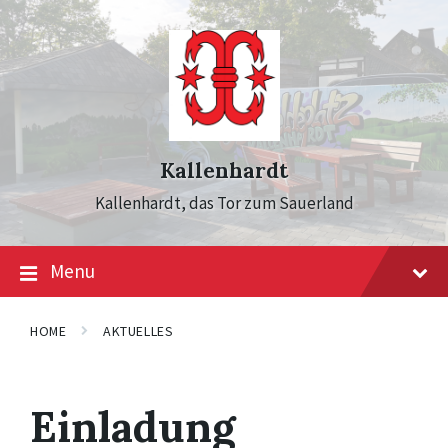
Skip
Skip
Skip
to
to
to
content
main
footer
navigation
Kallenhardt
Kallenhardt, das Tor zum Sauerland
Menu
HOME
AKTUELLES
Einladung