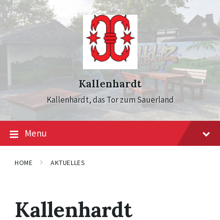
Skip
Skip
Skip
to
to
to
content
main
footer
navigation
Kallenhardt
Kallenhardt, das Tor zum Sauerland
Menu
HOME
AKTUELLES
Kallenhardt