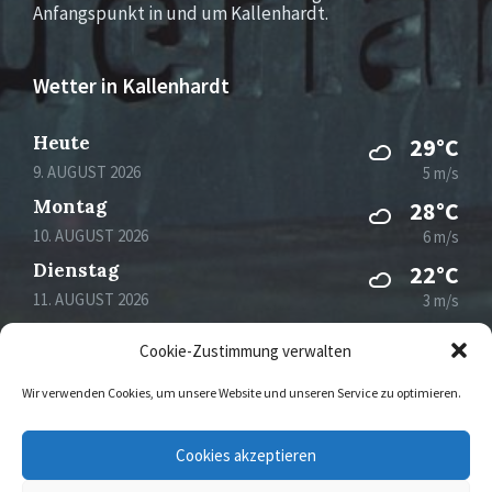
Anfangspunkt in und um Kallenhardt.
Wetter in Kallenhardt
Heute
29°C
9. AUGUST 2026
5 m/s
Montag
28°C
10. AUGUST 2026
6 m/s
Dienstag
22°C
11. AUGUST 2026
3 m/s
Mittwoch
27°C
Cookie-Zustimmung verwalten
12. AUGUST 2026
3 m/s
Wir verwenden Cookies, um unsere Website und unseren Service zu optimieren.
Email
Facebook
Instagram
Cookies akzeptieren