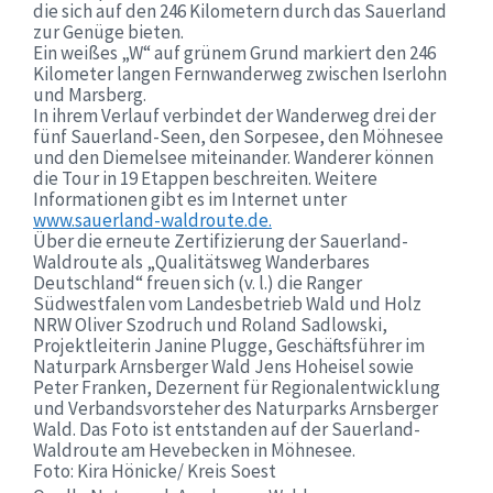
die sich auf den 246 Kilometern durch das Sauerland
zur Genüge bieten.
Ein weißes „W“ auf grünem Grund markiert den 246
Kilometer langen Fernwanderweg zwischen Iserlohn
und Marsberg.
In ihrem Verlauf verbindet der Wanderweg drei der
fünf Sauerland-Seen, den Sorpesee, den Möhnesee
und den Diemelsee miteinander. Wanderer können
die Tour in 19 Etappen beschreiten. Weitere
Informationen gibt es im Internet unter
www.sauerland-waldroute.de.
Über die erneute Zertifizierung der Sauerland-
Waldroute als „Qualitätsweg Wanderbares
Deutschland“ freuen sich (v. l.) die Ranger
Südwestfalen vom Landesbetrieb Wald und Holz
NRW Oliver Szodruch und Roland Sadlowski,
Projektleiterin Janine Plugge, Geschäftsführer im
Naturpark Arnsberger Wald Jens Hoheisel sowie
Peter Franken, Dezernent für Regionalentwicklung
und Verbandsvorsteher des Naturparks Arnsberger
Wald. Das Foto ist entstanden auf der Sauerland-
Waldroute am Hevebecken in Möhnesee.
Foto: Kira Hönicke/ Kreis Soest