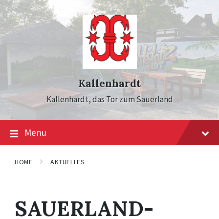
Skip
Skip
Skip
to
to
to
content
main
footer
navigation
Kallenhardt
Kallenhardt, das Tor zum Sauerland
Menu
HOME
AKTUELLES
SAUERLAND-